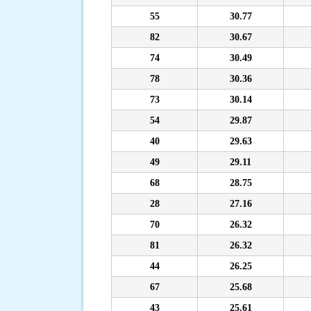
55
30.77
82
30.67
74
30.49
78
30.36
73
30.14
54
29.87
40
29.63
49
29.11
68
28.75
28
27.16
70
26.32
81
26.32
44
26.25
67
25.68
43
25.61