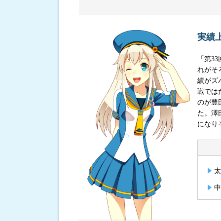
進入コース別選手成績
実績
「第3
れがそ
績がズ
戦では
のが豊
た。澤
になり
太
中