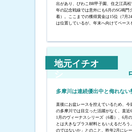
出があり、びわこBR甲子園、住之江高
年の記念戦線では意外にも6月のSG鳴門
着）。ここまでの獲得賞金は15位（7月
は位置しているが、年末へ向けてペース
地元イチオ
シ
多摩川は連続優出中と侮れない
直後にお盆レースを控えているため、今節
の多摩川では目立った活躍がなく、直近
1月のヴィーナスシリーズ（6着）、6月
とは大きなプラス材料ともいえるだろう
のではないか」とのこと。昨年2月にレー