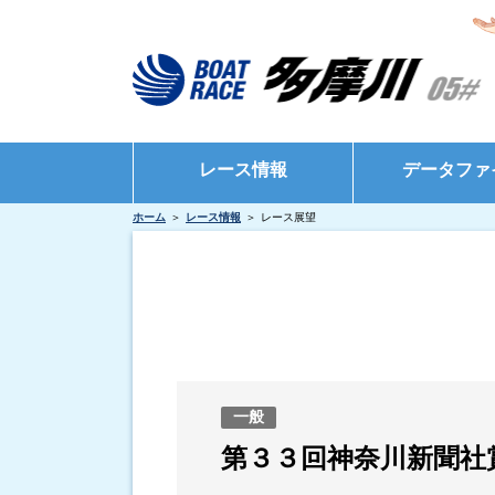
レース情報
データファ
ホーム
レース情報
レース展望
シリーズインデックス
モーターデータ
出場予定選手一覧
ボートデータ
レース展望
出目データ
レース結果一覧
水面特性・進入
出走表・前日予想PDF
インタビュー・
一般
モーター抽選結果・前検タイムランキング
第３３回神奈川新聞社
得点率ランキング