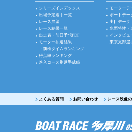
シリーズインデックス
モーターデ
出場予定選手一覧
ボートデー
レース展望
出目データ
レース結果一覧
水面特性・
出走表・前日予想PDF
インタビュ
モーター抽選結果
東京支部選
・前検タイムランキング
得点率ランキング
進入コース別選手成績
よくある質問
お問い合わせ
レース映像の